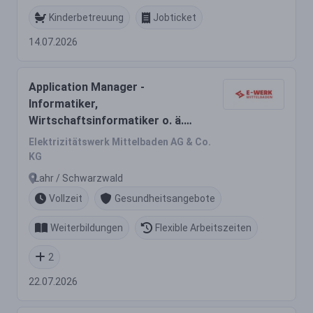
Kinderbetreuung
Jobticket
14.07.2026
Application Manager -
Informatiker,
Wirtschaftsinformatiker o. ä.
(m/w/d) energiewirtschaftliche
Elektrizitätswerk Mittelbaden AG & Co.
Systeme - CRM- und ERP -
KG
FirstX, epilot energy XRM
Lahr / Schwarzwald
Vollzeit
Gesundheitsangebote
Weiterbildungen
Flexible Arbeitszeiten
2
22.07.2026