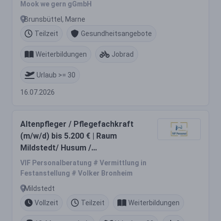
Brunsbüttel und Marne
Mook we gern gGmbH
Brunsbüttel, Marne
Teilzeit
Gesundheitsangebote
Weiterbildungen
Jobrad
Urlaub >= 30
16.07.2026
Altenpfleger / Pflegefachkraft
(m/w/d) bis 5.200 € | Raum
Mildstedt/ Husum /
Nordfriesland
VIF Personalberatung # Vermittlung in
Festanstellung # Volker Bronheim
Mildstedt
Vollzeit
Teilzeit
Weiterbildungen