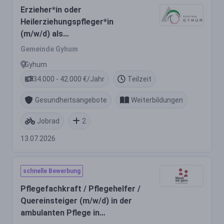
Erzieher*in oder
Heilerziehungspfleger*in
(m/w/d) als
Dauervertretungskraft - Kita
Gemeinde Gyhum
Löwenzahn Nartum
Gyhum
34.000 - 42.000 €/Jahr
Teilzeit
Gesundheitsangebote
Weiterbildungen
Jobrad
2
13.07.2026
schnelle Bewerbung
Pflegefachkraft / Pflegehelfer /
Quereinsteiger (m/w/d) in der
ambulanten Pflege in