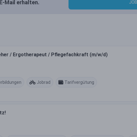
E-Mail erhalten.
JOB
eher / Ergotherapeut / Pflegefachkraft (m/w/d)
erbildungen
Jobrad
Tarifvergütung
tz!