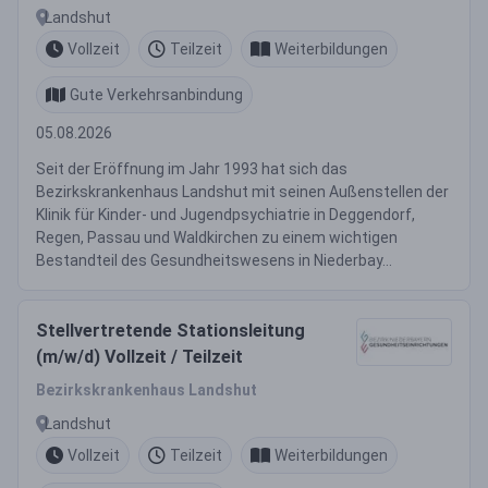
Heilerziehungspflegerin (m/w/d)
Landshut
oder Sozialpädagogen /
Vollzeit
Teilzeit
Weiterbildungen
Sozialpädagogin (BA) (m/w/d)
Vollzeit oder Teilzeit
Gute Verkehrsanbindung
05.08.2026
Seit der Eröffnung im Jahr 1993 hat sich das
Bezirkskrankenhaus Landshut mit seinen Außenstellen der
Klinik für Kinder- und Jugendpsychiatrie in Deggendorf,
Regen, Passau und Waldkirchen zu einem wichtigen
Bestandteil des Gesundheitswesens in Niederbay...
Stellvertretende Stationsleitung
(m/w/d) Vollzeit / Teilzeit
Bezirkskrankenhaus Landshut
Landshut
Vollzeit
Teilzeit
Weiterbildungen