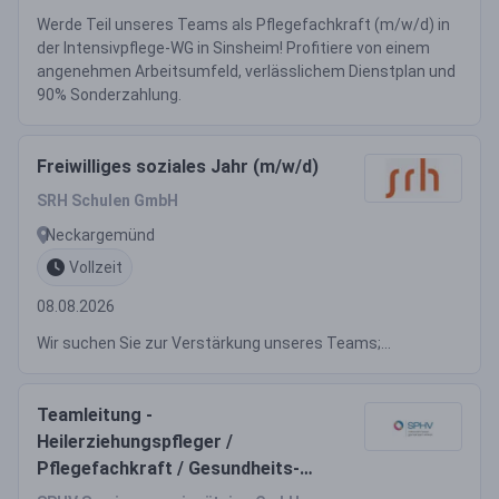
Werde Teil unseres Teams als Pflegefachkraft (m/w/d) in
der Intensivpflege-WG in Sinsheim! Profitiere von einem
angenehmen Arbeitsumfeld, verlässlichem Dienstplan und
90% Sonderzahlung.
Freiwilliges soziales Jahr (m/w/d)
SRH Schulen GmbH
Neckargemünd
Vollzeit
08.08.2026
Wir suchen Sie zur Verstärkung unseres Teams;...
Teamleitung -
Heilerziehungspfleger /
Pflegefachkraft / Gesundheits-
und Krankenpfleger / Altenpfleger