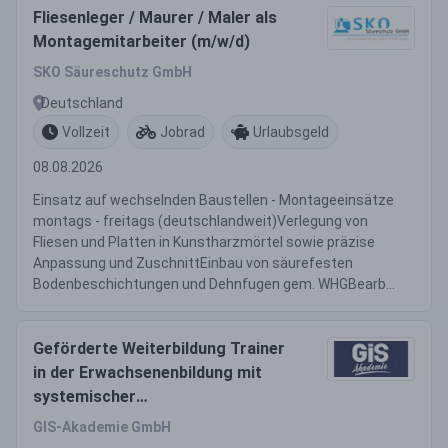
Fliesenleger / Maurer / Maler als
Montagemitarbeiter (m/w/d)
SKO Säureschutz GmbH
Deutschland
Vollzeit
Jobrad
Urlaubsgeld
08.08.2026
Einsatz auf wechselnden Baustellen - Montageeinsätze
montags - freitags (deutschlandweit)Verlegung von
Fliesen und Platten in Kunstharzmörtel sowie präzise
Anpassung und ZuschnittEinbau von säurefesten
Bodenbeschichtungen und Dehnfugen gem. WHGBearb...
Geförderte Weiterbildung Trainer
in der Erwachsenenbildung mit
systemischer
Coachingkompetenz (m/w/d)
GIS-Akademie GmbH