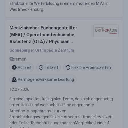
strukturierte Weiterbildung in einem modernen MVZ in
Westmecklenburg.
Medizinischer Fachangestellter
(MFA) / Operationstechnische
Assistenz (OTA) / Physician
Assistant (PA) (m/w/d) Vollzeit /
Sonneberger Orthopädie Zentrum
Teilzeit
Bremen
Vollzeit
Teilzeit
Flexible Arbeitszeiten
Vermögenswirksame Leistung
12.07.2026
Ein eingespieltes, kollegiales Team, das sich gegenseitig
unterstützt und wertschätztEine angenehme
Arbeitsatmosphäre mit kurzen
EntscheidungswegenFlexible ArbeitszeitmodelleVollzeit-
oder Teilzeitbeschäftigung möglichMöglichkeit einer 4-