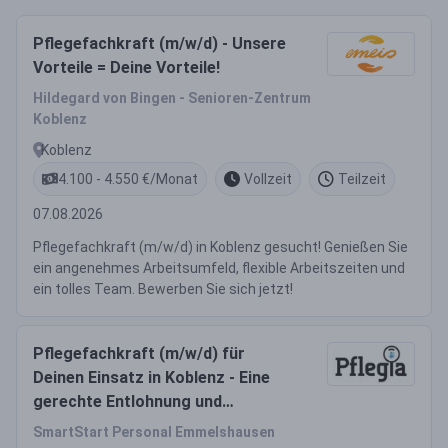
Pflegefachkraft (m/w/d) - Unsere
Vorteile = Deine Vorteile!
Hildegard von Bingen - Senioren-Zentrum
Koblenz
Koblenz
4.100 - 4.550 €/Monat
Vollzeit
Teilzeit
07.08.2026
Pflegefachkraft (m/w/d) in Koblenz gesucht! Genießen Sie
ein angenehmes Arbeitsumfeld, flexible Arbeitszeiten und
ein tolles Team. Bewerben Sie sich jetzt!
Pflegefachkraft (m/w/d) für
Deinen Einsatz in Koblenz - Eine
gerechte Entlohnung und
zahlreiche Benefits warten auf
SmartStart Personal Emmelshausen