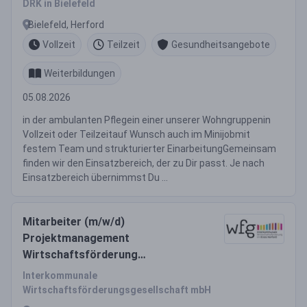
DRK in Bielefeld
Bielefeld, Herford
Vollzeit
Teilzeit
Gesundheitsangebote
Weiterbildungen
05.08.2026
in der ambulanten Pflegein einer unserer Wohngruppenin
Vollzeit oder Teilzeitauf Wunsch auch im Minijobmit
festem Team und strukturierter EinarbeitungGemeinsam
finden wir den Einsatzbereich, der zu Dir passt. Je nach
Einsatzbereich übernimmst Du ...
Mitarbeiter (m/w/d)
Projektmanagement
Wirtschaftsförderung
(Transformation und
Interkommunale
Technologietransfer)
Wirtschaftsförderungsgesellschaft mbH