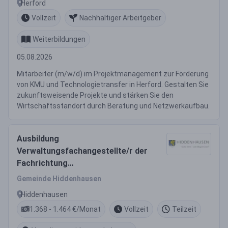
Herford
Vollzeit
Nachhaltiger Arbeitgeber
Weiterbildungen
05.08.2026
Mitarbeiter (m/w/d) im Projektmanagement zur Förderung
von KMU und Technologietransfer in Herford. Gestalten Sie
zukunftsweisende Projekte und stärken Sie den
Wirtschaftsstandort durch Beratung und Netzwerkaufbau.
Ausbildung
Verwaltungsfachangestellte/r der
Fachrichtung
Kommunalverwaltung (m/w/d)
Gemeinde Hiddenhausen
Vollzeit / Teilzeit
Hiddenhausen
1.368 - 1.464 €/Monat
Vollzeit
Teilzeit