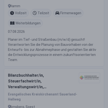
Hamm
Vollzeit
Teilzeit
Firmenwagen
Weiterbildungen
07.08.2026
Planer im Tief- und Straßenbau (m/w/d) gesucht!
Verantworten Sie die Planung von Bauvorhaben von der
Entwurfs- bis zur Abnahmephase und gestalten Sie aktiv
die Entwicklungsprozesse in einem zukunftsorientierten
Team.
Bilanzbuchhalter/in,
Steuerfachwirt/in,
Verwaltungswirt/in,
Verwaltungsbetriebswirt/in oder
Evangelisches Kreiskirchenamt Sauerland-
mit vergleichbarer Qualifikation
Hellweg
(m/w/d) Teilzeit
Arnsberg, Soest