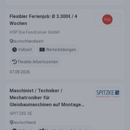
Flexibler Ferienjob: Ø 3.300€ / 4
Wochen
HSP Die Fundraiser GmbH
deutschlandweit
Vollzeit
Weiterbildungen
Flexible Arbeitszeiten
07.08.2026
Maschinist / Techniker /
Mechatroniker für
Gleisbaumaschinen auf Montage
bundesweit (m/w/d)
SPITZKE SE
Deutschland