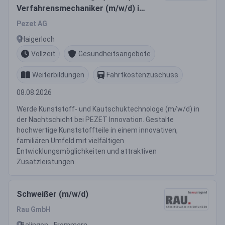
Verfahrensmechaniker (m/w/d) in
der Nachtschicht
Pezet AG
Haigerloch
Vollzeit
Gesundheitsangebote
Weiterbildungen
Fahrtkostenzuschuss
08.08.2026
Werde Kunststoff- und Kautschuktechnologe (m/w/d) in
der Nachtschicht bei PEZET Innovation. Gestalte
hochwertige Kunststoffteile in einem innovativen,
familiären Umfeld mit vielfältigen
Entwicklungsmöglichkeiten und attraktiven
Zusatzleistungen.
Schweißer (m/w/d)
Rau GmbH
Balingen - Frommern