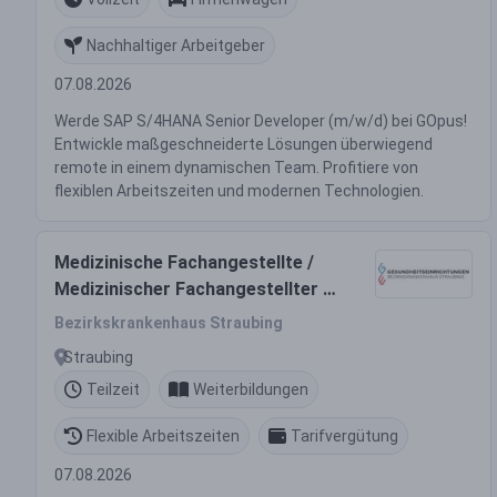
Nachhaltiger Arbeitgeber
07.08.2026
Werde SAP S/4HANA Senior Developer (m/w/d) bei GOpus!
Entwickle maßgeschneiderte Lösungen überwiegend
remote in einem dynamischen Team. Profitiere von
flexiblen Arbeitszeiten und modernen Technologien.
Medizinische Fachangestellte /
Medizinischer Fachangestellter /
Medizinisch-Technische
Bezirkskrankenhaus Straubing
Laborassistentin / Medizinisch-
Straubing
Technischer Laborassistent
Teilzeit
Weiterbildungen
(m/w/d) in Teilzeit
Flexible Arbeitszeiten
Tarifvergütung
07.08.2026