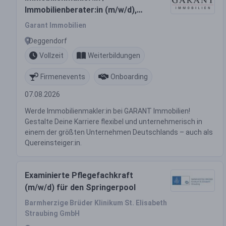
Immobilienberater:in (m/w/d),
auch für Quereinsteiger:innen
Garant Immobilien
Deggendorf
Vollzeit
Weiterbildungen
Firmenevents
Onboarding
07.08.2026
Werde Immobilienmakler:in bei GARANT Immobilien!
Gestalte Deine Karriere flexibel und unternehmerisch in
einem der größten Unternehmen Deutschlands – auch als
Quereinsteiger:in.
Examinierte Pflegefachkraft
(m/w/d) für den Springerpool
Barmherzige Brüder Klinikum St. Elisabeth
Straubing GmbH