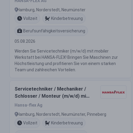
HANSA-FLEX AG
Hamburg, Norderstedt, Neumünster
Vollzeit
Kinderbetreuung
Berufsunfähigkeitsversicherung
05.08.2026
Werden Sie Servicetechniker (m/w/d) mit mobiler
Werkstatt bei HANSA-FLEX! Bringen Sie Maschinen zur
Höchstleistung und profitieren Sie von einem starken
Team und zahlreichen Vorteilen.
Servicetechniker / Mechaniker /
Schlosser / Monteur (m/w/d) mit
eigener mobiler Werkstatt
Hansa-flex Ag
Hamburg, Norderstedt, Neumünster, Pinneberg
Vollzeit
Kinderbetreuung