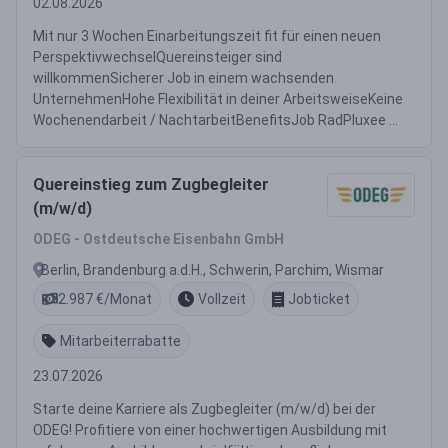
02.08.2026
Mit nur 3 Wochen Einarbeitungszeit fit für einen neuen
PerspektivwechselQuereinsteiger sind
willkommenSicherer Job in einem wachsenden
UnternehmenHohe Flexibilität in deiner ArbeitsweiseKeine
Wochenendarbeit / NachtarbeitBenefitsJob RadPluxee ...
Quereinstieg zum Zugbegleiter
(m/w/d)
ODEG - Ostdeutsche Eisenbahn GmbH
Berlin, Brandenburg a.d.H., Schwerin, Parchim, Wismar
2.987 €/Monat
Vollzeit
Jobticket
Mitarbeiterrabatte
23.07.2026
Starte deine Karriere als Zugbegleiter (m/w/d) bei der
ODEG! Profitiere von einer hochwertigen Ausbildung mit