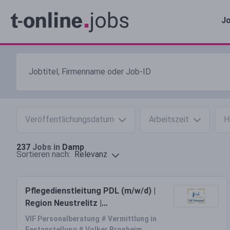
Jo
Veröffentlichungsdatum
Arbeitszeit
H
237
Jobs in
Damp
Relevanz
Sortieren nach:
Pflegedienstleitung PDL (m/w/d) |
Region Neustrelitz |
Mecklenburgische Seenplatte
VIF Personalberatung # Vermittlung in
Festanstellung # Volker Bronheim