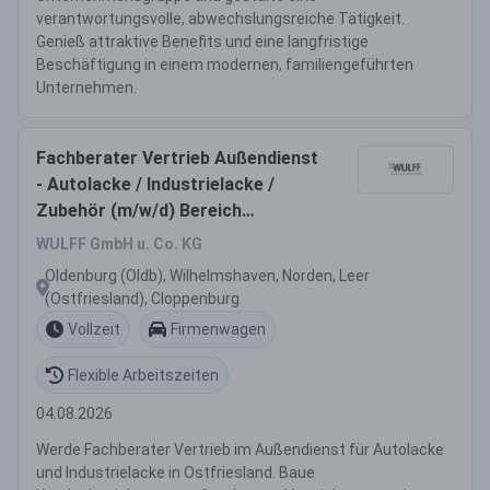
verantwortungsvolle, abwechslungsreiche Tätigkeit.
Genieß attraktive Benefits und eine langfristige
Beschäftigung in einem modernen, familiengeführten
Unternehmen.
Fachberater Vertrieb Außendienst
- Autolacke / Industrielacke /
Zubehör (m/w/d) Bereich
Lackierhandwerk Region
WULFF GmbH u. Co. KG
Ostfriesland, Oldenburger Land,
Oldenburg (Oldb), Wilhelmshaven, Norden, Leer
Cloppenburger Land
(Ostfriesland), Cloppenburg
Vollzeit
Firmenwagen
Flexible Arbeitszeiten
04.08.2026
Werde Fachberater Vertrieb im Außendienst für Autolacke
und Industrielacke in Ostfriesland. Baue