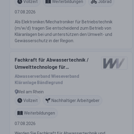
Vollzeit
Weiterbildungen
Jobrad
07.08.2026
Als Elektroniker/Mechatroniker für Betriebstechnik
(m/w/d) tragen Sie entscheidend zum Betrieb von
Kläranlagen bei und unterstützen den Umwelt- und
Gewässerschutz in der Region.
Fachkraft für Abwassertechnik /
Umwelttechnologe für
Abwasserbewirtschaftung
Abwasserverband Wieseverband
(m/w/d)
Kläranlage Bändlegrund
Weil am Rhein
Vollzeit
Nachhaltiger Arbeitgeber
Weiterbildungen
07.08.2026
Werden Sie Fachkraft für Abwassertechnik und