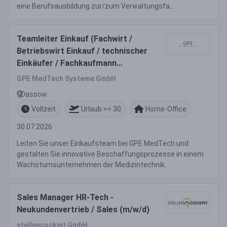
eine Berufsausbildung zur/zum Verwaltungsfa...
Teamleiter Einkauf (Fachwirt /
Betriebswirt Einkauf / technischer
Einkäufer / Fachkaufmann
Logistik und Einkauf o.Ä.) (m/w/d)
GPE MedTech Systeme GmbH
Dassow
Vollzeit
Urlaub >= 30
Home-Office
30.07.2026
Leiten Sie unser Einkaufsteam bei GPE MedTech und
gestalten Sie innovative Beschaffungsprozesse in einem
Wachstumsunternehmen der Medizintechnik.
Sales Manager HR-Tech -
Neukundenvertrieb / Sales (m/w/d)
stellencockpit GmbH