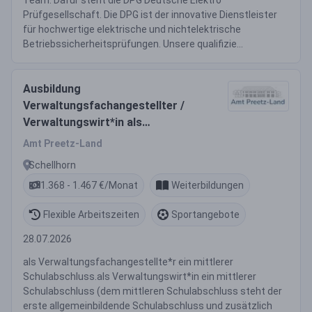
Team: Dafür steht die DPG Deutsche Elektro
Prüfgesellschaft. Die DPG ist der innovative Dienstleister
für hochwertige elektrische und nichtelektrische
Betriebssicherheitsprüfungen. Unsere qualifizie...
Ausbildung
Verwaltungsfachangestellter /
Verwaltungswirt*in als
Amtsobersekretäranwärter*in
Amt Preetz-Land
(m/w/d)
Schellhorn
1.368 - 1.467 €/Monat
Weiterbildungen
Flexible Arbeitszeiten
Sportangebote
28.07.2026
als Verwaltungsfachangestellte*r ein mittlerer
Schulabschluss.als Verwaltungswirt*in ein mittlerer
Schulabschluss (dem mittleren Schulabschluss steht der
erste allgemeinbildende Schulabschluss und zusätzlich