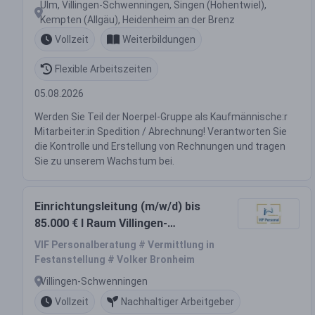
Ulm, Villingen-Schwenningen, Singen (Hohentwiel),
Kempten (Allgäu), Heidenheim an der Brenz
Vollzeit
Weiterbildungen
Flexible Arbeitszeiten
05.08.2026
Werden Sie Teil der Noerpel-Gruppe als Kaufmännische:r
Mitarbeiter:in Spedition / Abrechnung! Verantworten Sie
die Kontrolle und Erstellung von Rechnungen und tragen
Sie zu unserem Wachstum bei.
Einrichtungsleitung (m/w/d) bis
85.000 € I Raum Villingen-
Schwenningen / Schwarzwald-
VIF Personalberatung # Vermittlung in
Baar-Kreis
Festanstellung # Volker Bronheim
Villingen-Schwenningen
Vollzeit
Nachhaltiger Arbeitgeber