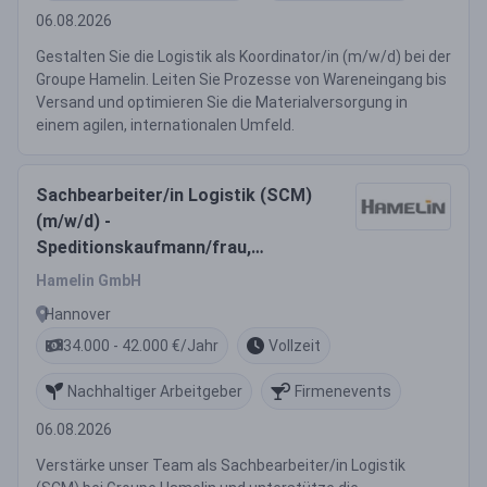
06.08.2026
Gestalten Sie die Logistik als Koordinator/in (m/w/d) bei der
Groupe Hamelin. Leiten Sie Prozesse von Wareneingang bis
Versand und optimieren Sie die Materialversorgung in
einem agilen, internationalen Umfeld.
Sachbearbeiter/in Logistik (SCM)
(m/w/d) -
Speditionskaufmann/frau,
Industriekaufmann/frau,
Hamelin GmbH
Bürokauffrau/mann,
Hannover
Kaufmann/frau für Groß- und
34.000 - 42.000 €/Jahr
Vollzeit
Außenhandelsmanagement
Nachhaltiger Arbeitgeber
Firmenevents
06.08.2026
Verstärke unser Team als Sachbearbeiter/in Logistik