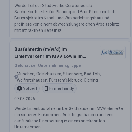
Werde Teil der Stadtwerke Geretsried als
Sachgebietsleiter für Planung und Bau. Plane und leite
Bauprojekte im Kanal- und Wasserleitungsbau und
profitiere von einem abwechslungsreichen Arbeitsplatz
mit attraktiven Benefits!
Busfahrer:in (m/w/d) im
Linienverkehr im MVV sowie im
Gelegenheits- und Schülerverkehr
Geldhauser Unternehmensgruppe
München, Odelzhausen, Starnberg, Bad Tölz,
Wolfratshausen, Fürstenfeldbruck, Olching
Vollzeit
Firmenhandy
07.08.2026
Werde Linienbusfahrer:in bei Geldhauser im MVV! Genieße
ein sicheres Einkommen, Aufstiegschancen und eine
ausführliche Einarbeitung in einem anerkannten
Unternehmen.