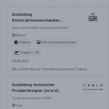
Ausbildung
Konstruktionsmechaniker
(m/w/d)
apra-norm Elektromechanik GmbH
Mehren
Vollzeit
Fahrtkostenzuschuss
Urlaub >= 30
04.08.2026
Wir suchen Sie zur Verstärkung unseres Teams;...
Ausbildung technischer
Produktdesigner (m/w/d)
Fachrichtung Maschinen-/
Tesla Automation GmbH
Anlagenkonstruktion
Prüm