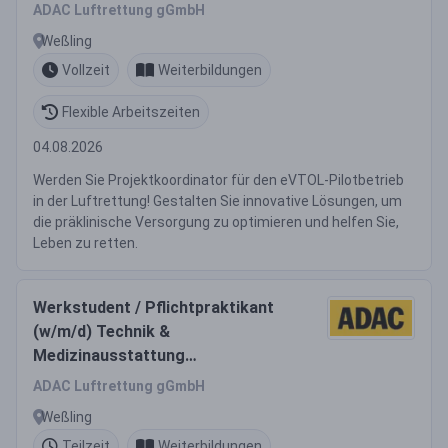
- Pilotbetrieb (w/m/d)
ADAC Luftrettung gGmbH
Weßling
Vollzeit
Weiterbildungen
Flexible Arbeitszeiten
04.08.2026
Werden Sie Projektkoordinator für den eVTOL-Pilotbetrieb
in der Luftrettung! Gestalten Sie innovative Lösungen, um
die präklinische Versorgung zu optimieren und helfen Sie,
Leben zu retten.
Werkstudent / Pflichtpraktikant
(w/m/d) Technik &
Medizinausstattung
Rettungshubschrauber
ADAC Luftrettung gGmbH
Weßling
Teilzeit
Weiterbildungen