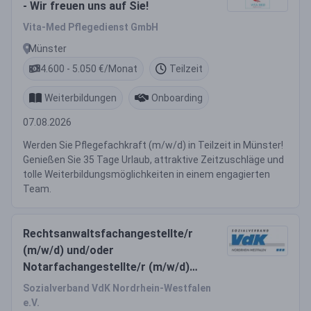
- Wir freuen uns auf Sie!
Vita-Med Pflegedienst GmbH
Münster
4.600 - 5.050 €/Monat
Teilzeit
Weiterbildungen
Onboarding
07.08.2026
Werden Sie Pflegefachkraft (m/w/d) in Teilzeit in Münster!
Genießen Sie 35 Tage Urlaub, attraktive Zeitzuschläge und
tolle Weiterbildungsmöglichkeiten in einem engagierten
Team.
Rechtsanwaltsfachangestellte/r
(m/w/d) und/oder
Notarfachangestellte/r (m/w/d)
oder Bürokraft (m/w/d) Vollzeit /
Sozialverband VdK Nordrhein-Westfalen
Teilzeit
e.V.