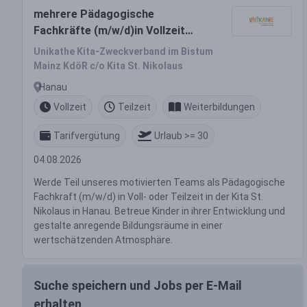
mehrere Pädagogische
Fachkräfte (m/w/d)in Vollzeit
oder Teilzeit (mind. 25
Unikathe Kita-Zweckverband im Bistum
Std./Woche)
Mainz KdöR c/o Kita St. Nikolaus
Hanau
Vollzeit
Teilzeit
Weiterbildungen
Tarifvergütung
Urlaub >= 30
04.08.2026
Werde Teil unseres motivierten Teams als Pädagogische
Fachkraft (m/w/d) in Voll- oder Teilzeit in der Kita St.
Nikolaus in Hanau. Betreue Kinder in ihrer Entwicklung und
gestalte anregende Bildungsräume in einer
wertschätzenden Atmosphäre.
Suche speichern und Jobs per E-Mail
erhalten