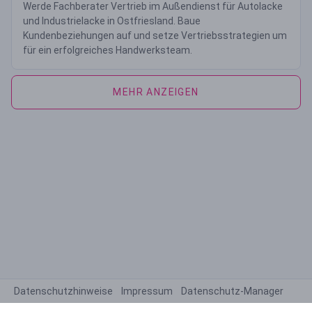
Werde Fachberater Vertrieb im Außendienst für Autolacke
und Industrielacke in Ostfriesland. Baue
Kundenbeziehungen auf und setze Vertriebsstrategien um
für ein erfolgreiches Handwerksteam.
MEHR ANZEIGEN
Datenschutzhinweise
Impressum
Datenschutz-Manager