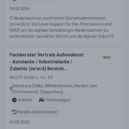
04.08.2026
IT.Niedersachsen sucht einen Systemadministrator
(m/w/d) im 3rd-Level-Support für File-/Printservice und
DHCP, um die digitale Verwaltung in Niedersachsen zu
unterstützen. Gestalten Sie mit uns die digitale Zukunft!
Fachberater Vertrieb Außendienst
- Autolacke / Industrielacke /
Zubehör (m/w/d) Bereich
Lackierhandwerk Region
WULFF GmbH u. Co. KG
Ostfriesland, Oldenburger Land,
Oldenburg (Oldb), Wilhelmshaven, Norden, Leer
Cloppenburger Land
(Ostfriesland), Cloppenburg
Vollzeit
Firmenwagen
Flexible Arbeitszeiten
04.08.2026