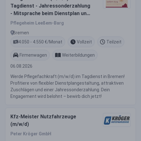
Tagdienst - Jahressonderzahlung
- Mitsprache beim Dienstplan und
tolle Zuschläge gibt's bei uns!
Pflegeheim Leeßem-Barg
Bremen
4.050 - 4.550 €/Monat
Vollzeit
Teilzeit
Firmenwagen
Weiterbildungen
06.08.2026
Werde Pflegefachkraft (m/w/d) im Tagdienst in Bremen!
Profitiere von flexibler Dienstplangestaltung, attraktiven
Zuschlägen und einer Jahressonderzahlung. Dein
Engagement wird belohnt – bewirb dich jetzt!
Kfz-Meister Nutzfahrzeuge
(m/w/d)
Peter Kröger GmbH