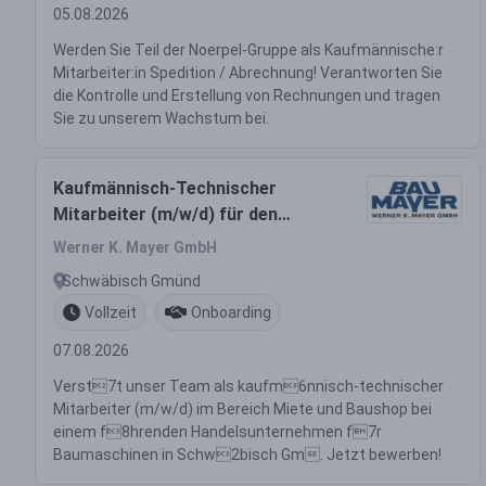
05.08.2026
Werden Sie Teil der Noerpel-Gruppe als Kaufmännische:r
Mitarbeiter:in Spedition / Abrechnung! Verantworten Sie
die Kontrolle und Erstellung von Rechnungen und tragen
Sie zu unserem Wachstum bei.
Kaufmännisch-Technischer
Mitarbeiter (m/w/d) für den
Bereich Miete und Baushop
Werner K. Mayer GmbH
Schwäbisch Gmünd
Vollzeit
Onboarding
07.08.2026
Verst7t unser Team als kaufm6nnisch-technischer
Mitarbeiter (m/w/d) im Bereich Miete und Baushop bei
einem f8hrenden Handelsunternehmen f7r
Baumaschinen in Schw2bisch Gm. Jetzt bewerben!