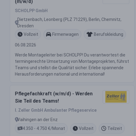
(m/w/d)
SCHOLPP GmbH
Dietzenbach, Leonberg (PLZ 71229), Berlin, Chemnitz,
Dresden
Vollzeit
Firmenwagen
Berufskleidung
06.08.2026
Werde Montageleiter bei SCHOLPP! Du verantwortest die
termingerechte Umsetzung von Montageprojekten, führst
Teams und stellst die Qualität sicher. Erlebe spannende
Herausforderungen national und international!
Pflegefachkraft (w/m/d) - Werden
Sie Teil des Teams!
I. Zeller GmbH Ambulanter Pflegeservice
Vaihingen an der Enz
4.350 - 4.750 €/Monat
Vollzeit
Teilzeit