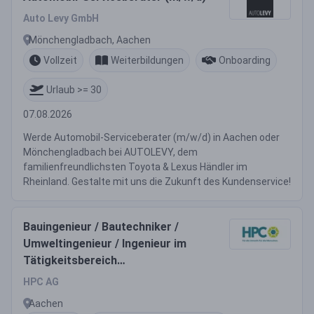
Auto Levy GmbH
Mönchengladbach, Aachen
Vollzeit
Weiterbildungen
Onboarding
Urlaub >= 30
07.08.2026
Werde Automobil-Serviceberater (m/w/d) in Aachen oder
Mönchengladbach bei AUTOLEVY, dem
familienfreundlichsten Toyota & Lexus Händler im
Rheinland. Gestalte mit uns die Zukunft des Kundenservice!
Bauingenieur / Bautechniker /
Umweltingenieur / Ingenieur im
Tätigkeitsbereich
Stadtentwässerung,
HPC AG
Kläranlagenbau / Technische
Aachen
Ausrüstung (m/w/d)