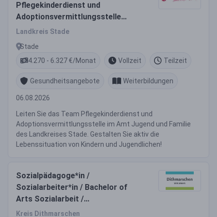
Pflegekinderdienst und
Adoptionsvermittlungsstelle
(Sozialpädagoge / Sozialarbeiter
Landkreis Stade
(m/w/d),
Stade
Erziehungswissenschaften,
4.270 - 6.327 €/Monat
Vollzeit
Teilzeit
Kindheitspädagogik,
Sozialmanagement)
Gesundheitsangebote
Weiterbildungen
06.08.2026
Leiten Sie das Team Pflegekinderdienst und
Adoptionsvermittlungsstelle im Amt Jugend und Familie
des Landkreises Stade. Gestalten Sie aktiv die
Lebenssituation von Kindern und Jugendlichen!
Sozialpädagoge*in /
Sozialarbeiter*in / Bachelor of
Arts Sozialarbeit /
Sozialpädagogik - Regionaler
Kreis Dithmarschen