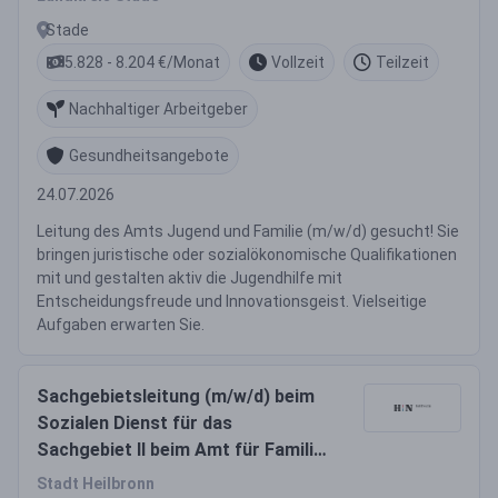
Organisationspsychologe
Stade
(m/w/d))
5.828 - 8.204 €/Monat
Vollzeit
Teilzeit
Nachhaltiger Arbeitgeber
Gesundheitsangebote
24.07.2026
Leitung des Amts Jugend und Familie (m/w/d) gesucht! Sie
bringen juristische oder sozialökonomische Qualifikationen
mit und gestalten aktiv die Jugendhilfe mit
Entscheidungsfreude und Innovationsgeist. Vielseitige
Aufgaben erwarten Sie.
Sachgebietsleitung (m/w/d) beim
Sozialen Dienst für das
Sachgebiet II beim Amt für Familie,
Jugend und Senioren
Stadt Heilbronn