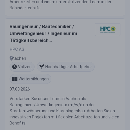
Arbeitszeiten und einem unterstützenden Team in der
Behindertenhilfe.
Bauingenieur / Bautechniker /
Umweltingenieur / Ingenieur im
Tätigkeitsbereich
Stadtentwässerung,
HPC AG
Kläranlagenbau / Technische
Aachen
Ausrüstung (m/w/d)
Vollzeit
Nachhaltiger Arbeitgeber
Weiterbildungen
07.08.2026
Verstärken Sie unser Team in Aachen als
Bauingenieur/Umweltingenieur (m/w/d) in der
Stadtentwässerung und Kläranlagenbau. Arbeiten Sie an
innovativen Projekten mit flexiblen Arbeitszeiten und vielen
Benefits.