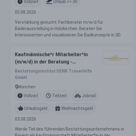
Vollzeit
Urlaub >= 30
05.08.2026
Verstärkung gesucht: Fachberater m/w/d für
Bäderausstellung in Holzkirchen. Beraten Sie
Interessenten und visualisieren Sie Badkonzepte in 3D.
Kaufmännische*r Mitarbeiter*in
(m/w/d) in der Beratung -
Bestattungswesen in Teilzeit 30
Bestattungsinstitut DENK Trauerhilfe
Std./Woche in München
GmbH
München
Vollzeit
Teilzeit
Jobrad
Urlaubsgeld
Weihnachtsgeld
03.08.2026
Werde Teil des führenden Bestattungsunternehmens in
Bayern als kaufmännische*r Mitarbeiter*in in der