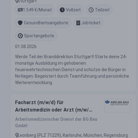
Stuttgart
1.549 €/Monat
Vollzeit
Teilzeit
Gesundheitsangebote
Jobticket
Sportangebote
01.08.2026
Werde Teil der Branddirektion Stuttgart! Starte deine 24-
monatige Ausbildung im gehobenen
feuerwehrtechnischen Dienst und schütze die Bürger in
Notlagen. Begeistert durch Teamführung und persönliche
Weiterentwicklung.
Facharzt (m/w/d) für
Arbeitsmedizin oder Arzt (m/w/d)
in Weiterbildung Arbeitsmedizin
Arbeitsmedizinischer Dienst der BG Bau
oder Arzt (m/w/d) mit der
GmbH
Zusatz-Weiterbildung
Leonberg (PLZ 71229), Karlsruhe, München, Regensburg