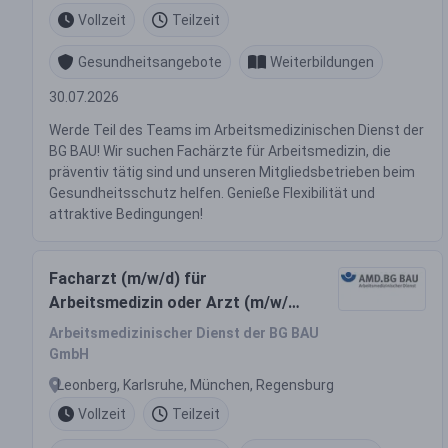
Betriebsmedizin
Vollzeit
Teilzeit
Gesundheitsangebote
Weiterbildungen
30.07.2026
Werde Teil des Teams im Arbeitsmedizinischen Dienst der
BG BAU! Wir suchen Fachärzte für Arbeitsmedizin, die
präventiv tätig sind und unseren Mitgliedsbetrieben beim
Gesundheitsschutz helfen. Genieße Flexibilität und
attraktive Bedingungen!
Facharzt (m/w/d) für
Arbeitsmedizin oder Arzt (m/w/d)
in Weiterbildung Arbeitsmedizin
Arbeitsmedizinischer Dienst der BG BAU
oder Arzt (m/w/d) mit der
GmbH
Zusatz-Weiterbildung
Leonberg, Karlsruhe, München, Regensburg
Betriebsmedizin
Vollzeit
Teilzeit