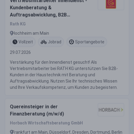
Vertriebsmitarbeiter Innendienst -
Kundenberatung &
Auftragsabwicklung, B2B
Fachgroßhandel Haustechnik
Rath KG
(w/m/d)
Hochheim am Main
Vollzeit
Jobrad
Sportangebote
29.07.2026
Verstärkung für den Innendienst gesucht! Als
Vertriebsmitarbeiter bei RATH KG unterstützen Sie B2B-
Kunden in der Haustechnik mit Beratung und
Auftragsabwicklung. Nutzen Sie Ihr technisches Wissen
und Ihre Verkaufskompetenz, um Kunden zu begeistern.
Quereinsteiger in der
Finanzberatung (m/w/d)
Horbach Wirtschaftsberatung GmbH
Frankfurt am Main, Düsseldorf, Dresden, Dortmund, Berlin