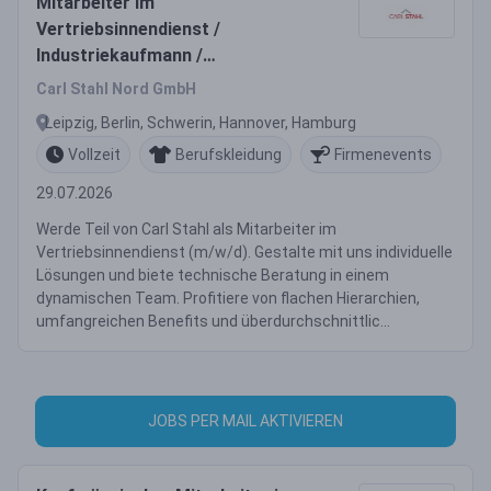
Mitarbeiter im
Vertriebsinnendienst /
Industriekaufmann /
Industriekauffrau /
Carl Stahl Nord GmbH
Sachbearbeiter (m/w/d)
Leipzig, Berlin, Schwerin, Hannover, Hamburg
Vollzeit
Berufskleidung
Firmenevents
29.07.2026
Werde Teil von Carl Stahl als Mitarbeiter im
Vertriebsinnendienst (m/w/d). Gestalte mit uns individuelle
Lösungen und biete technische Beratung in einem
dynamischen Team. Profitiere von flachen Hierarchien,
umfangreichen Benefits und überdurchschnittlic...
JOBS PER MAIL AKTIVIEREN