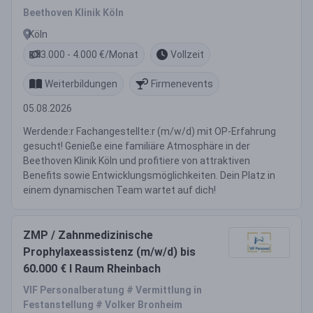
Arbeitsatmosphäre!
Beethoven Klinik Köln
Köln
3.000 - 4.000 €/Monat
Vollzeit
Weiterbildungen
Firmenevents
05.08.2026
Werdende:r Fachangestellte:r (m/w/d) mit OP-Erfahrung
gesucht! Genieße eine familiäre Atmosphäre in der
Beethoven Klinik Köln und profitiere von attraktiven
Benefits sowie Entwicklungsmöglichkeiten. Dein Platz in
einem dynamischen Team wartet auf dich!
ZMP / Zahnmedizinische
Prophylaxeassistenz (m/w/d) bis
60.000 € I Raum Rheinbach
VIF Personalberatung # Vermittlung in
Festanstellung # Volker Bronheim