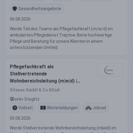
Gesundheitsangebote
06.08.2026
Werde Teil des Teams als Pflegefachkraft (m/w/d) im
ambulanten Pflegedienst Treptow. Biete hochwertige
Pflege und Beratung für unsere Klienten in einem
unterstützenden Umfeld.
Pflegefachkraft als
Stellvertretende
Wohnbereichsleitung (m|w|d) |
Vollzeit bis zu 59.108 €
Vitanas GmbH & Co KGaA
Jahresbruttogehalt
Berlin-Steglitz
Vollzeit
Weiterbildungen
Jobrad
05.08.2026
Werde Stellvertretende Wohnbereichsleitung (m|w|d) im