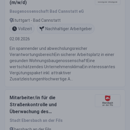
(m/w/d)
Baugenossenschaft Bad Cannstatt eG
Stuttgart - Bad Cannstatt
Vollzeit
Nachhaltiger Arbeitgeber
02.08.2026
Ein spannender und abwechslungsreicher
VerantwortungsbereichEin sicherer Arbeitsplatz in einer
gesunden WohnungsbaugenossenschaftEine
wertschätzendes UnternehmensklimaEin interessantes
Vergütungspaket inkl. attraktiver
ZusatzleistungenHochwertige A...
Mitarbeiter/in für die
Straßenkontrolle und
Überwachung des
Breitbandausbaus (m/w/d)
Stadt Ebersbach an der Fils
Ebersbach an der Fils