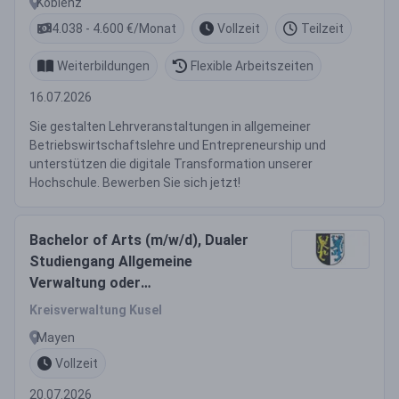
Koblenz
4.038 - 4.600 €/Monat
Vollzeit
Teilzeit
Weiterbildungen
Flexible Arbeitszeiten
16.07.2026
Sie gestalten Lehrveranstaltungen in allgemeiner
Betriebswirtschaftslehre und Entrepreneurship und
unterstützen die digitale Transformation unserer
Hochschule. Bewerben Sie sich jetzt!
Bachelor of Arts (m/w/d), Dualer
Studiengang Allgemeine
Verwaltung oder
Verwaltungsbetriebswirtschaft –
Kreisverwaltung Kusel
Duales Studium für die
Mayen
Beamtenlaufbahn im Dritten
Vollzeit
Einstiegsamt
20.07.2026