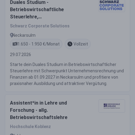
Duales Studium -
Betriebswirtschaftliche
Steuerlehre,
Unternehmensrechnung und
Schwarz Corporate Solutions
Finanzen 2027 (m/w/d)
Neckarsulm
1.650 - 1.950 €/Monat
Vollzeit
29.07.2026
Starte dein Duales Studium in Betriebswirtschaftlicher
Steuerlehre mit Schwerpunkt Unternehmensrechnung und
Finanzen ab 01.09.2027 in Neckarsulm und profitiere von
praxisnaher Ausbildung und attraktiver Vergütung.
Assistent*in in Lehre und
Forschung - allg.
Betriebswirtschaftslehre
Hochschule Koblenz