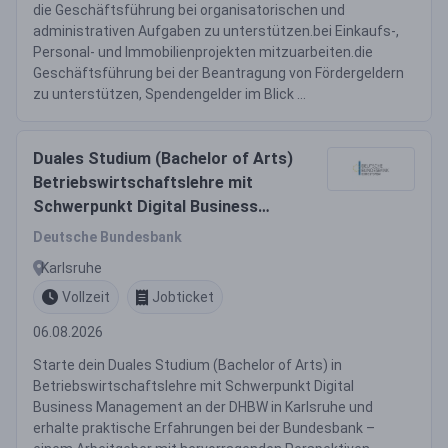
die Geschäftsführung bei organisatorischen und
administrativen Aufgaben zu unterstützen.bei Einkaufs-,
Personal- und Immobilienprojekten mitzuarbeiten.die
Geschäftsführung bei der Beantragung von Fördergeldern
zu unterstützen, Spendengelder im Blick ...
Duales Studium (Bachelor of Arts)
Betriebswirtschaftslehre mit
Schwerpunkt Digital Business
Management an der Dualen
Deutsche Bundesbank
Hochschule Baden-Württemberg
Karlsruhe
(DHBW) in Karlsruhe
Vollzeit
Jobticket
06.08.2026
Starte dein Duales Studium (Bachelor of Arts) in
Betriebswirtschaftslehre mit Schwerpunkt Digital
Business Management an der DHBW in Karlsruhe und
erhalte praktische Erfahrungen bei der Bundesbank –