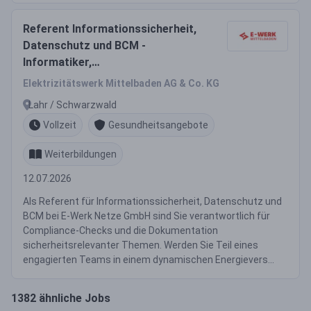
Referent Informationssicherheit,
Datenschutz und BCM -
Informatiker,
Wirtschaftsinformatiker,
Elektrizitätswerk Mittelbaden AG & Co. KG
Betriebswirt -
Lahr / Schwarzwald
Informationsverarbeitung o. ä.
Vollzeit
Gesundheitsangebote
(m/w/d) - Energieversorger
Weiterbildungen
12.07.2026
Als Referent für Informationssicherheit, Datenschutz und
BCM bei E-Werk Netze GmbH sind Sie verantwortlich für
Compliance-Checks und die Dokumentation
sicherheitsrelevanter Themen. Werden Sie Teil eines
engagierten Teams in einem dynamischen Energievers...
1382 ähnliche Jobs