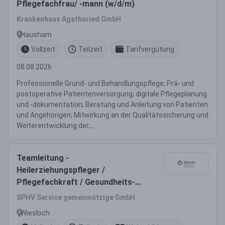
Pflegefachfrau/ -mann (w/d/m)
Krankenhaus Agatharied GmbH
Hausham
Vollzeit
Teilzeit
Tarifvergütung
08.08.2026
Professionelle Grund- und Behandlungspflege; Prä- und
postoperative Patientenversorgung; digitale Pflegeplanung
und -dokumentation; Beratung und Anleitung von Patienten
und Angehörigen; Mitwirkung an der Qualitätssicherung und
Weiterentwicklung der;...
Teamleitung -
Heilerziehungspfleger /
Pflegefachkraft / Gesundheits-
und Krankenpfleger / Altenpfleger
SPHV Service gemeinnützige GmbH
/ Ergotherapeut (m/w/d)
Wiesloch