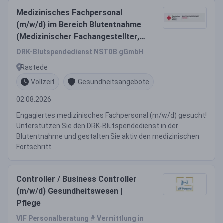
Medizinisches Fachpersonal
(m/w/d) im Bereich Blutentnahme
(Medizinischer Fachangestellter,
Rettungssanitäter,
DRK-Blutspendedienst NSTOB gGmbH
Notfallsanitäter,
Rastede
Gesundheitspfleger/Krankenpfleg
Vollzeit
Gesundheitsangebote
er, Altenpfleger, Arzthelfer
(m/w/d))
02.08.2026
Engagiertes medizinisches Fachpersonal (m/w/d) gesucht!
Unterstützen Sie den DRK-Blutspendedienst in der
Blutentnahme und gestalten Sie aktiv den medizinischen
Fortschritt.
Controller / Business Controller
(m/w/d) Gesundheitswesen |
Pflege
VIF Personalberatung # Vermittlung in